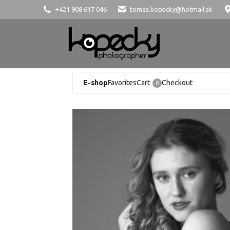
+421 908 617 046
tomas.kopecky@hotmail.sk
E-shop
Favorites
Cart
Checkout
0