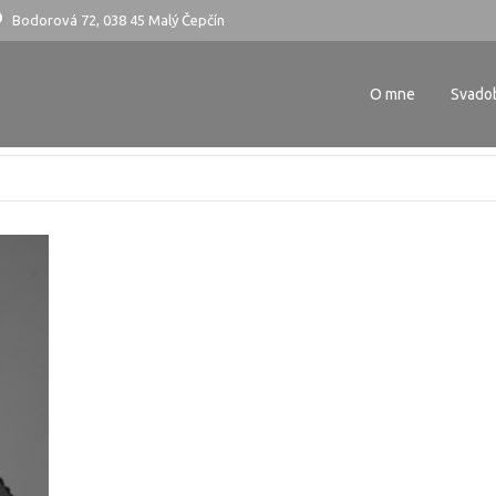
Bodorová 72, 038 45 Malý Čepčín
O mne
Svado
O mne
Svado